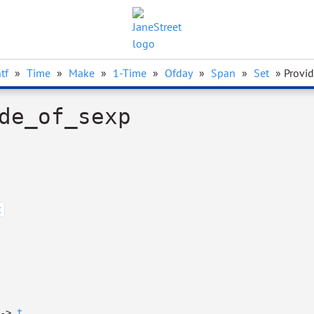
tf
»
Time
»
Make
»
1-Time
»
Ofday
»
Span
»
Set
» Provi
de_of_sexp
t
->
t