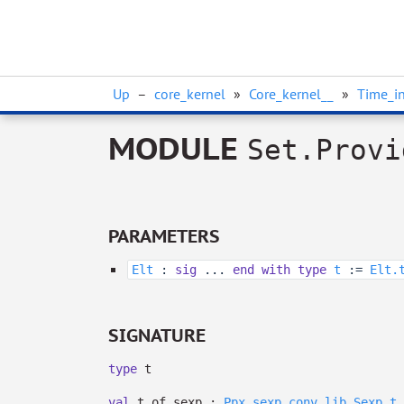
Up
–
core_kernel
»
Core_kernel__
»
Time_in
MODULE
Set.Provi
PARAMETERS
Elt
:
sig
...
end
with
type
t
:=
Elt.
SIGNATURE
type
t
val
t_of_sexp :
Ppx_sexp_conv_lib.Sexp.t