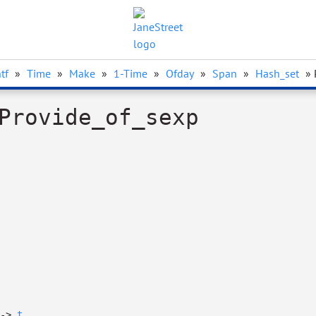
tf
»
Time
»
Make
»
1-Time
»
Ofday
»
Span
»
Hash_set
» 
Provide_of_sexp
->
t