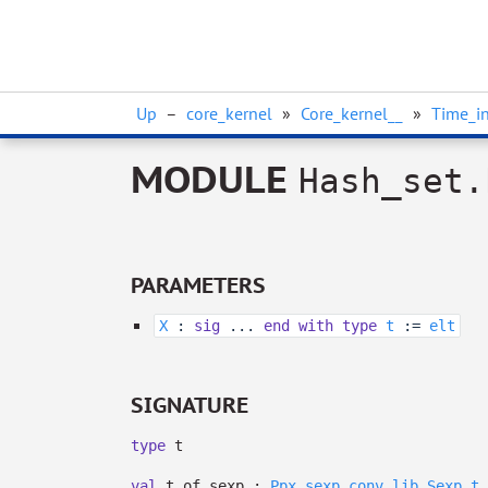
Up
–
core_kernel
»
Core_kernel__
»
Time_in
MODULE
Hash_set.
PARAMETERS
X
:
sig
...
end
with
type
t
:=
elt
SIGNATURE
type
t
val
t_of_sexp :
Ppx_sexp_conv_lib.Sexp.t