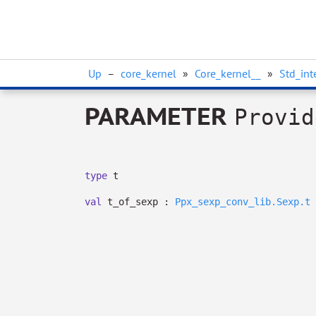
Up
–
core_kernel
»
Core_kernel__
»
Std_int
PARAMETER
Provid
type
t
val
t_of_sexp :
Ppx_sexp_conv_lib.Sexp.t