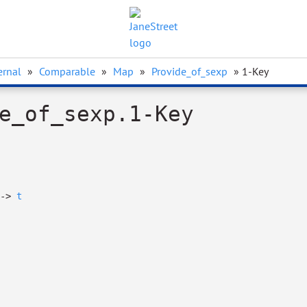
ernal
»
Comparable
»
Map
»
Provide_of_sexp
» 1-Key
e_of_sexp.1-Key
->
t