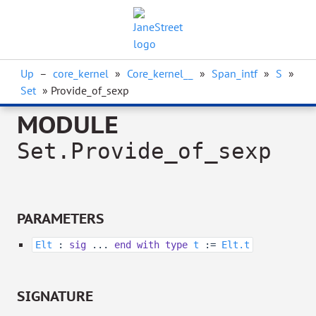
Up
–
core_kernel
»
Core_kernel__
»
Span_intf
»
S
»
Set
» Provide_of_sexp
MODULE
Set.Provide_of_sexp
PARAMETERS
Elt
:
sig
...
end
with
type
t
:=
Elt.t
SIGNATURE