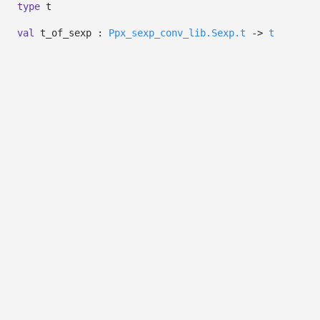
type
t
val
t_of_sexp :
Ppx_sexp_conv_lib.Sexp.t
->
t