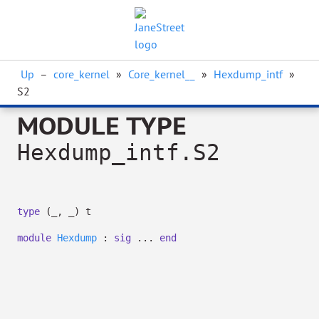
Up
–
core_kernel
»
Core_kernel__
»
Hexdump_intf
»
S2
MODULE TYPE
Hexdump_intf.S2
type
(_, _) t
module
Hexdump
:
sig
...
end