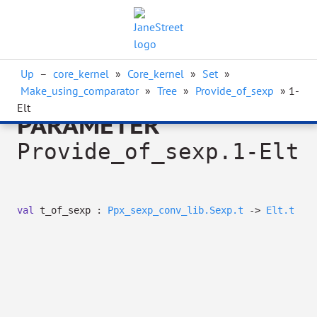
Up
–
core_kernel
»
Core_kernel
»
Set
»
Make_using_comparator
»
Tree
»
Provide_of_sexp
» 1-
Elt
PARAMETER
Provide_of_sexp.1-Elt
val
t_of_sexp :
Ppx_sexp_conv_lib.Sexp.t
->
Elt.t