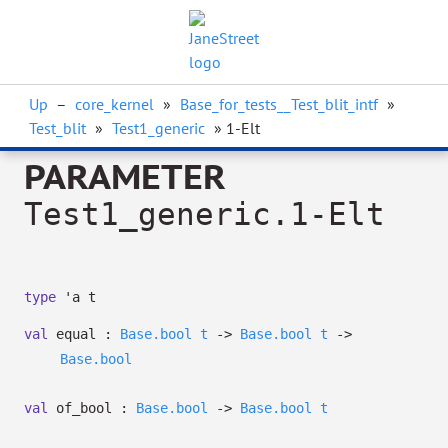
Up
–
core_kernel
»
Base_for_tests__Test_blit_intf
»
Test_blit
»
Test1_generic
» 1-Elt
PARAMETER
Test1_generic.1-Elt
type
'a t
val
equal :
Base.bool
t
->
Base.bool
t
->
Base.bool
val
of_bool :
Base.bool
->
Base.bool
t