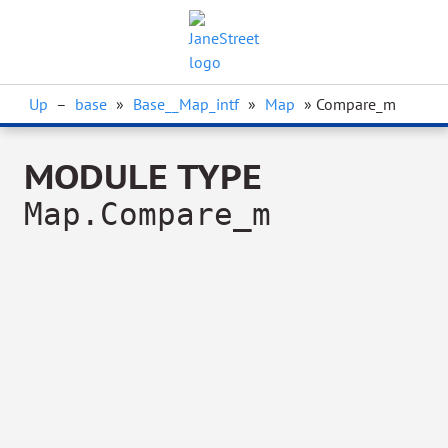
Up
–
base
»
Base__Map_intf
»
Map
» Compare_m
MODULE TYPE
Map.Compare_m