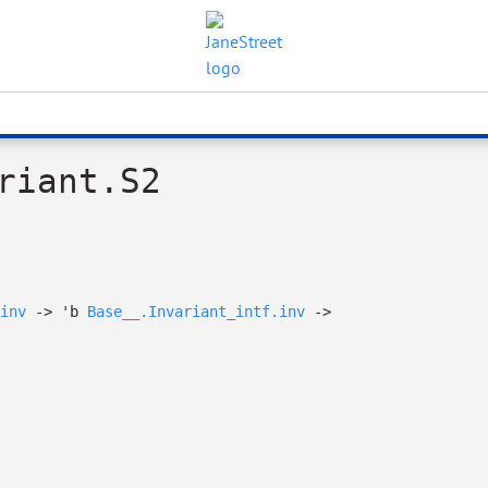
riant.S2
inv
->
'b
Base__.Invariant_intf.inv
->