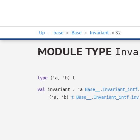
Up
–
base
»
Base
»
Invariant
» S2
MODULE TYPE
Inva
type
('a, 'b) t
val
invariant :
'a
Base__.Invariant_intf.
(
'a
,
'b
)
t
Base__.Invariant_intf.inv