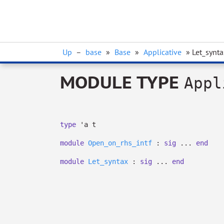
Up
–
base
»
Base
»
Applicative
» Let_synta
MODULE TYPE
Appl
type
'a t
module
Open_on_rhs_intf
:
sig
...
end
module
Let_syntax
:
sig
...
end