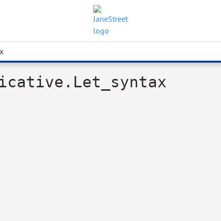
x
icative.Let_syntax