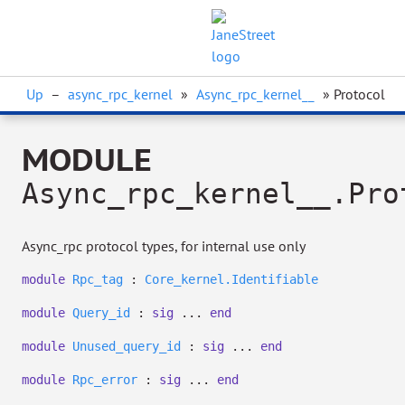
Up
–
async_rpc_kernel
»
Async_rpc_kernel__
» Protocol
MODULE
Async_rpc_kernel__.Pro
Async_rpc protocol types, for internal use only
module
Rpc_tag
:
Core_kernel.Identifiable
module
Query_id
:
sig
...
end
module
Unused_query_id
:
sig
...
end
module
Rpc_error
:
sig
...
end