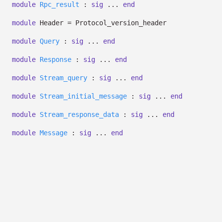
module
Rpc_result
:
sig
...
end
module
Header = Protocol_version_header
module
Query
:
sig
...
end
module
Response
:
sig
...
end
module
Stream_query
:
sig
...
end
module
Stream_initial_message
:
sig
...
end
module
Stream_response_data
:
sig
...
end
module
Message
:
sig
...
end