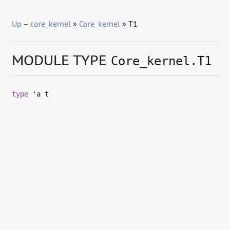
Up
–
core_kernel
»
Core_kernel
» T1
MODULE TYPE
Core_kernel.T1
type
'a t