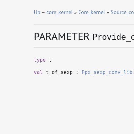
Up
–
core_kernel
»
Core_kernel
»
Source_co
PARAMETER
Provide_
type
t
val
t_of_sexp :
Ppx_sexp_conv_lib