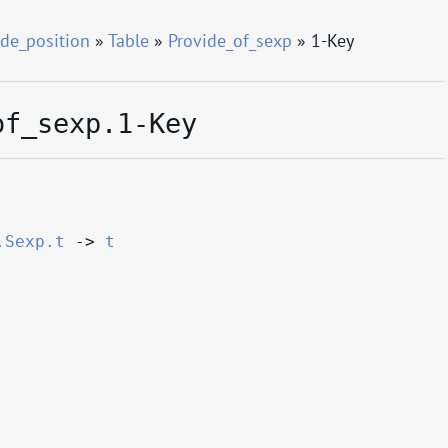
de_position
»
Table
»
Provide_of_sexp
» 1-Key
of_sexp.1-Key
.Sexp.t
->
t