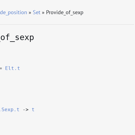
de_position
»
Set
» Provide_of_sexp
_of_sexp
=
Elt.t
.Sexp.t
->
t