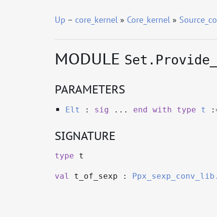
Up
–
core_kernel
»
Core_kernel
»
Source_co
MODULE
Set.Provide
PARAMETERS
Elt
:
sig
...
end
with
type
t
:
SIGNATURE
type
t
val
t_of_sexp :
Ppx_sexp_conv_lib