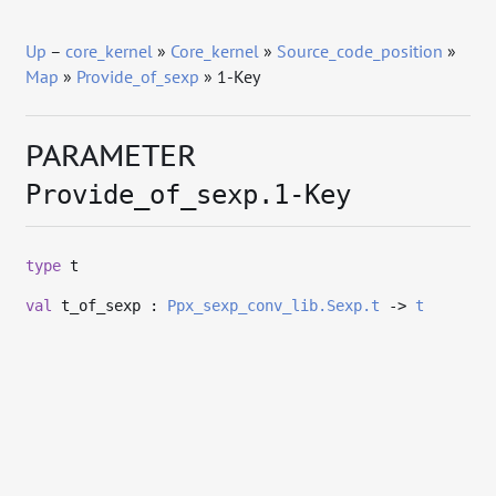
Up
–
core_kernel
»
Core_kernel
»
Source_code_position
»
Map
»
Provide_of_sexp
» 1-Key
PARAMETER
Provide_of_sexp.1-Key
type
t
val
t_of_sexp :
Ppx_sexp_conv_lib.Sexp.t
->
t