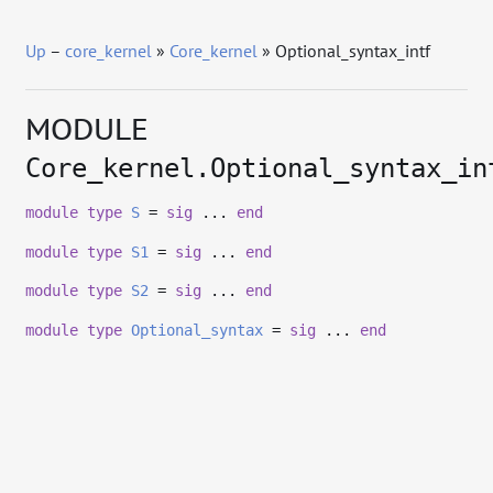
Up
–
core_kernel
»
Core_kernel
» Optional_syntax_intf
MODULE
Core_kernel.Optional_syntax_in
module
type
S
=
sig
...
end
module
type
S1
=
sig
...
end
module
type
S2
=
sig
...
end
module
type
Optional_syntax
=
sig
...
end