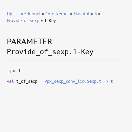
Up
–
core_kernel
»
Core_kernel
»
Hashtbl
»
S
»
Provide_of_sexp
» 1-Key
PARAMETER
Provide_of_sexp.1-Key
type
t
val
t_of_sexp :
Ppx_sexp_conv_lib.Sexp.t
->
t