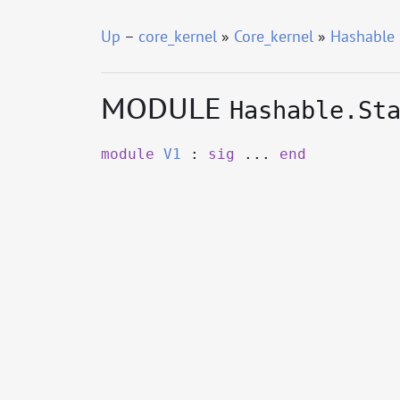
Up
–
core_kernel
»
Core_kernel
»
Hashable
MODULE
Hashable.St
module
V1
:
sig
...
end