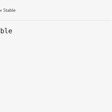
» Stable
able