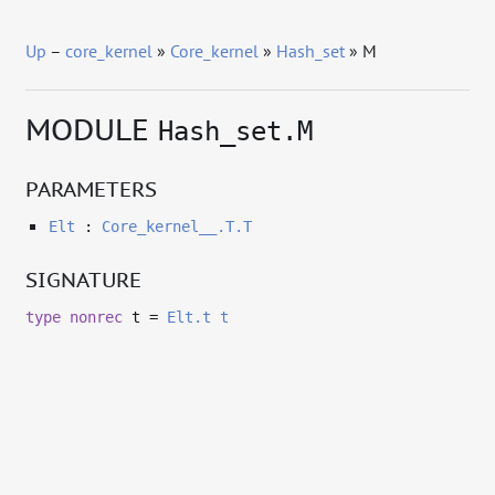
Up
–
core_kernel
»
Core_kernel
»
Hash_set
» M
MODULE
Hash_set.M
PARAMETERS
Elt
:
Core_kernel__.T.T
SIGNATURE
type
nonrec
t
=
Elt.t
t