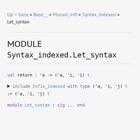
Up
–
base
»
Base__
»
Monad_intf
»
Syntax_indexed
»
Let_syntax
MODULE
Syntax_indexed.Let_syntax
val
return :
'a
->
(
'a
,
'i
,
'i
)
t
include
Infix_indexed
with
type
('a, 'i, 'j)
t
:= (
'a
,
'i
,
'j
)
t
module
Let_syntax
:
sig
...
end