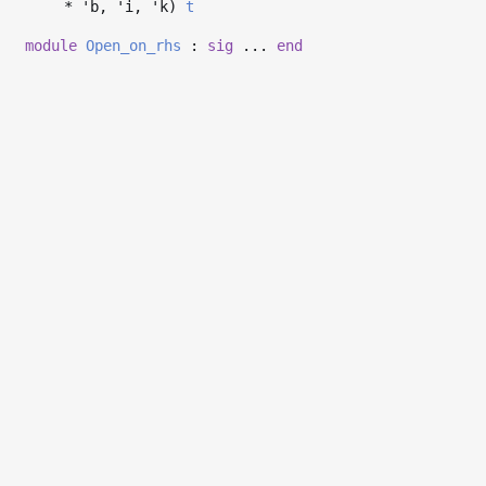
*
'b
,
'i
,
'k
)
t
module
Open_on_rhs
:
sig
...
end