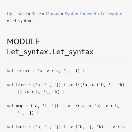
Up
–
base
»
Base
»
Monad
»
Syntax_indexed
»
Let_syntax
» Let_syntax
MODULE
Let_syntax.Let_syntax
val
return :
'a
->
(
'a
,
'i
,
'i
)
t
val
bind : (
'a
,
'i
,
'j
)
t
->
f:(
'a
->
(
'b
,
'j
,
'k
)
t
)
->
(
'b
,
'i
,
'k
)
t
val
map : (
'a
,
'i
,
'j
)
t
->
f:(
'a
->
'b
)
->
(
'b
,
'i
,
'j
)
t
val
both : (
'a
,
'i
,
'j
)
t
->
(
'b
,
'j
,
'k
)
t
->
(
'a