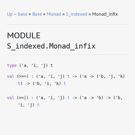
Up
–
base
»
Base
»
Monad
»
S_indexed
» Monad_infix
MODULE
S_indexed.Monad_infix
type
('a, 'i, 'j) t
val
(>>=) : (
'a
,
'i
,
'j
)
t
->
(
'a
->
(
'b
,
'j
,
'k
)
t
)
->
(
'b
,
'i
,
'k
)
t
val
(>>|) : (
'a
,
'i
,
'j
)
t
->
(
'a
->
'b
)
->
(
'b
,
'i
,
'j
)
t