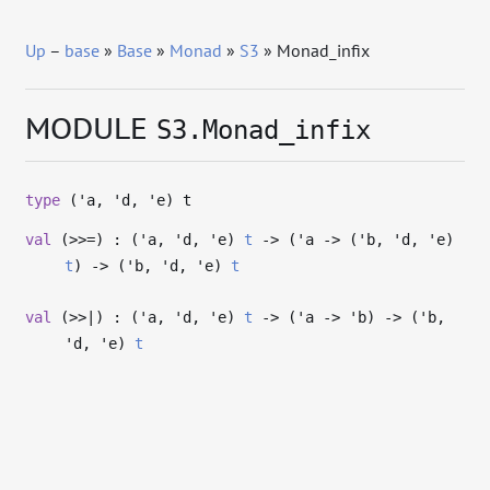
Up
–
base
»
Base
»
Monad
»
S3
» Monad_infix
MODULE
S3.Monad_infix
type
('a, 'd, 'e) t
val
(>>=) : (
'a
,
'd
,
'e
)
t
->
(
'a
->
(
'b
,
'd
,
'e
)
t
)
->
(
'b
,
'd
,
'e
)
t
val
(>>|) : (
'a
,
'd
,
'e
)
t
->
(
'a
->
'b
)
->
(
'b
,
'd
,
'e
)
t