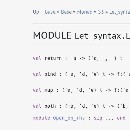
Up
–
base
»
Base
»
Monad
»
S3
»
Let_synta
MODULE
Let_syntax.
val
return :
'a
->
(
'a
,
_
,
_
)
t
val
bind : (
'a
,
'd
,
'e
)
t
->
f:(
'
val
map : (
'a
,
'd
,
'e
)
t
->
f:(
'a
val
both : (
'a
,
'd
,
'e
)
t
->
(
'b
module
Open_on_rhs
:
sig
...
end