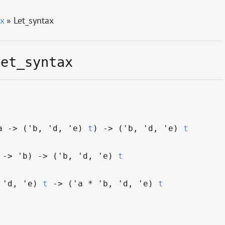
x
» Let_syntax
Let_syntax
a
->
(
'b
,
'd
,
'e
)
t
)
->
(
'b
,
'd
,
'e
)
t
->
'b
)
->
(
'b
,
'd
,
'e
)
t
,
'd
,
'e
)
t
->
(
'a
*
'b
,
'd
,
'e
)
t