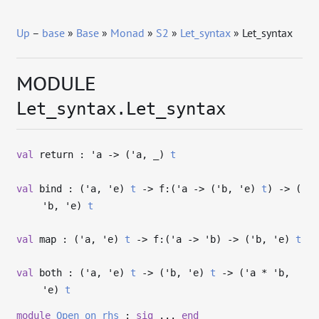
Up
–
base
»
Base
»
Monad
»
S2
»
Let_syntax
» Let_syntax
MODULE
Let_syntax.Let_syntax
val
return :
'a
->
(
'a
,
_
)
t
val
bind : (
'a
,
'e
)
t
->
f:(
'a
->
(
'b
,
'e
)
t
)
->
(
'b
,
'e
)
t
val
map : (
'a
,
'e
)
t
->
f:(
'a
->
'b
)
->
(
'b
,
'e
)
t
val
both : (
'a
,
'e
)
t
->
(
'b
,
'e
)
t
->
(
'a
*
'b
,
'e
)
t
module
Open_on_rhs
:
sig
...
end