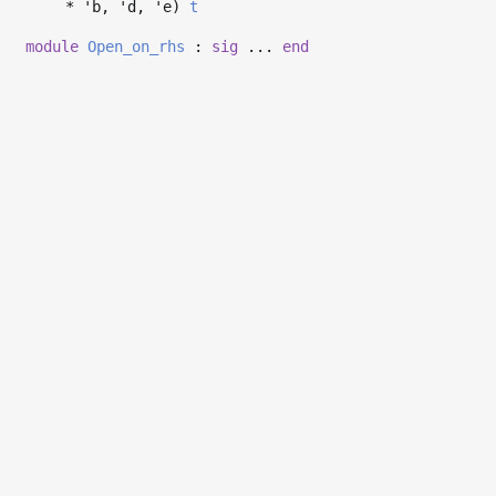
*
'b
,
'd
,
'e
)
t
module
Open_on_rhs
:
sig
...
end