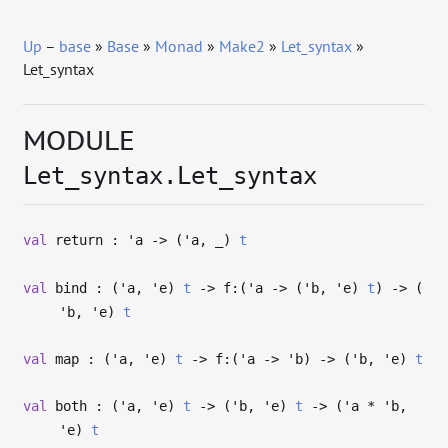
Up
–
base
»
Base
»
Monad
»
Make2
»
Let_syntax
»
Let_syntax
MODULE
Let_syntax.Let_syntax
val
return :
'a
->
(
'a
,
_
)
t
val
bind : (
'a
,
'e
)
t
->
f:(
'a
->
(
'b
,
'e
)
t
)
->
(
'b
,
'e
)
t
val
map : (
'a
,
'e
)
t
->
f:(
'a
->
'b
)
->
(
'b
,
'e
)
t
val
both : (
'a
,
'e
)
t
->
(
'b
,
'e
)
t
->
(
'a
*
'b
,
'e
)
t