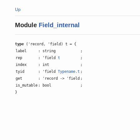
Up
Module
Field_internal
type
('record, 'field) t = {
label
: string
;
rep
: 'field
t
;
index
: int
;
tyid
: 'field
Typename.t
;
get
: 'record -> 'field
;
is_mutable
: bool
;
}