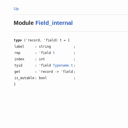
Up
Module
Field_internal
type
('record, 'field) t = {
label
: string
;
rep
: 'field
t
;
index
: int
;
tyid
: 'field
Typename.t
;
get
: 'record -> 'field
;
is_mutable
: bool
;
}