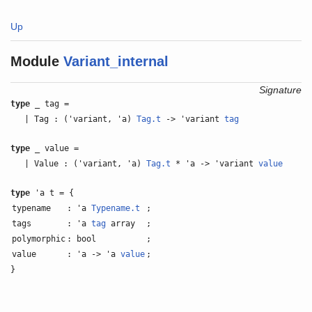
Up
Module
Variant_internal
Signature
type
_ tag =
| Tag : ('variant, 'a)
Tag.t
-> 'variant
tag
type
_ value =
| Value : ('variant, 'a)
Tag.t
* 'a -> 'variant
value
type
'a t = {
typename
: 'a
Typename.t
;
tags
: 'a
tag
array
;
polymorphic
: bool
;
value
: 'a -> 'a
value
;
}