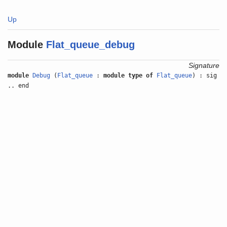
Up
Module
Flat_queue_debug
Signature
module
Debug
(
Flat_queue
:
module type of
Flat_queue
) : sig
.. end