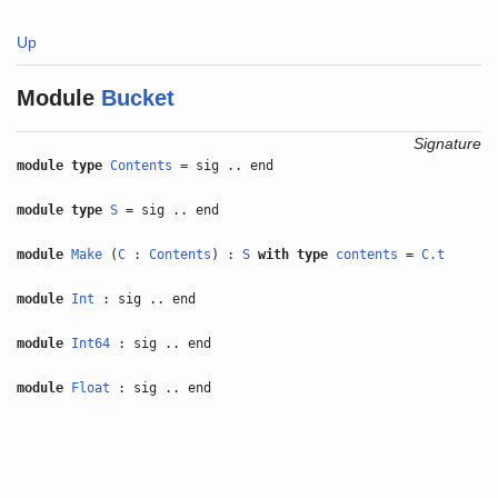
Up
Module
Bucket
Signature
module type
Contents
= sig .. end
module type
S
= sig .. end
module
Make
(
C
:
Contents
) :
S
with
type
contents
=
C.t
module
Int
: sig .. end
module
Int64
: sig .. end
module
Float
: sig .. end