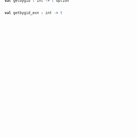
val
getbygid : int ->
t
option
val
getbygid_exn : int ->
t