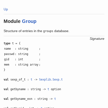
Up
Module
Group
Structure of entries in the
database.
groups
Signature
type
t = {
name
: string
;
passwd
: string
;
gid
: int
;
mem
: string array
;
}
val
sexp_of_t :
t
->
Sexplib.Sexp.t
val
getbyname : string ->
t
option
val
getbyname_exn : string ->
t