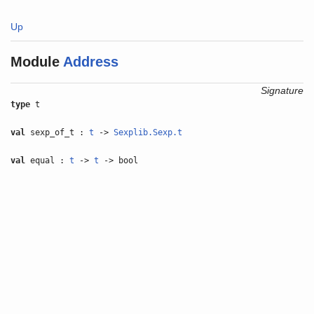
Up
Module
Address
Signature
type
t
val
sexp_of_t :
t
->
Sexplib.Sexp.t
val
equal :
t
->
t
-> bool