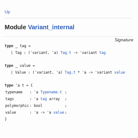
Up
Module
Variant_internal
Signature
type
_ tag =
| Tag : ('variant, 'a)
Tag.t
-> 'variant
tag
type
_ value =
| Value : ('variant, 'a)
Tag.t
* 'a -> 'variant
value
type
'a t = {
typename
: 'a
Typename.t
;
tags
: 'a
tag
array
;
polymorphic
: bool
;
value
: 'a -> 'a
value
;
}