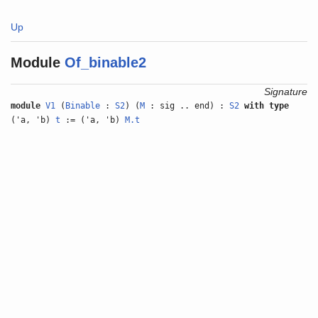
Up
Module
Of_binable2
Signature
module
V1
(
Binable
:
S2
) (
M
: sig .. end) :
S2
with
type
('a, 'b)
t
:= ('a, 'b)
M.t