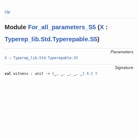
Up
Module
For_all_parameters_S5
(
X
:
Typerep_lib.Std.Typerepable.S5
)
Parameters
X
:
Typerep_lib.Std.Typerepable.S5
Signature
val
witness : unit -> (_, _, _, _, _)
X.t
t