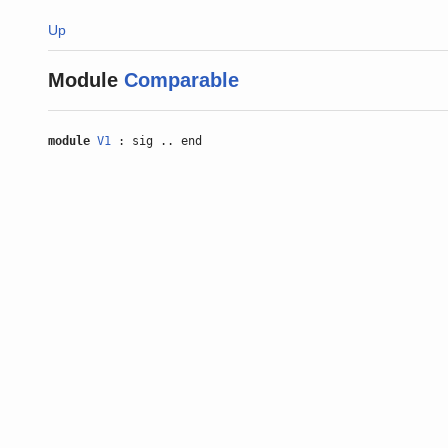
Up
Module
Comparable
module
V1
: sig .. end