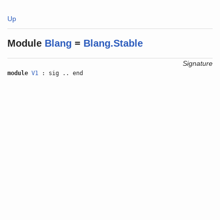
Up
Module
Blang
=
Blang.Stable
Signature
module
V1
: sig .. end