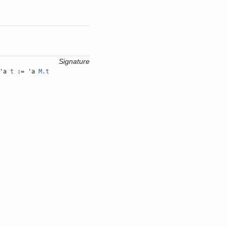
Signature
'a
t
:= 'a
M.t