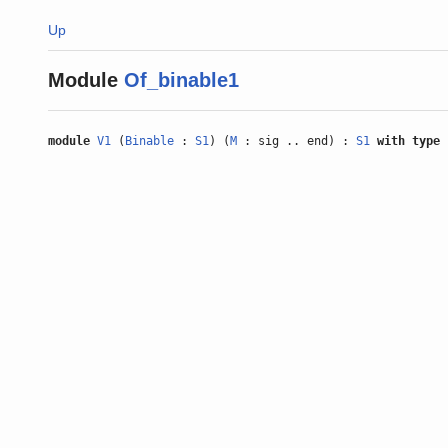
Up
Module
Of_binable1
module
V1
(
Binable
:
S1
) (
M
: sig .. end) :
S1
with
type