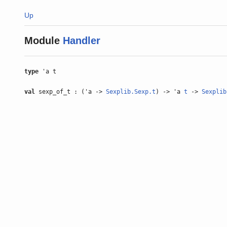
Up
Module
Handler
type
'a t
val
sexp_of_t : ('a ->
Sexplib.Sexp.t
) -> 'a
t
->
Sexplib