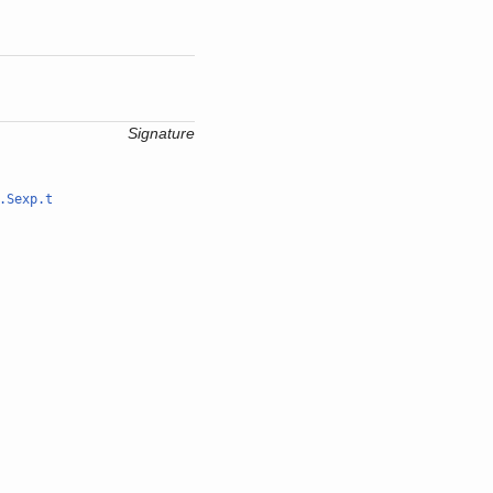
Signature
.Sexp.t