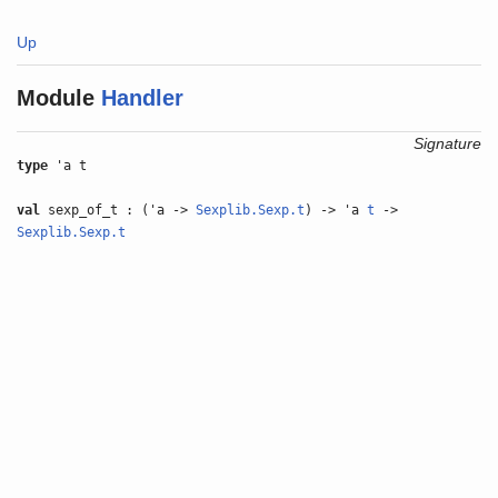
Up
Module
Handler
Signature
type
'a t
val
sexp_of_t : ('a ->
Sexplib.Sexp.t
) -> 'a
t
->
Sexplib.Sexp.t