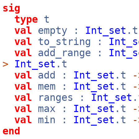
sig
type
t
val
empty :
Int_set
.t
val
to_string :
Int_s
val
add_range :
Int_s
>
Int_set
.t
val
add :
Int_set
.t
-
val
mem :
Int_set
.t
-
val
ranges :
Int_set
val
max :
Int_set
.t
-
val
min :
Int_set
.t
-
end