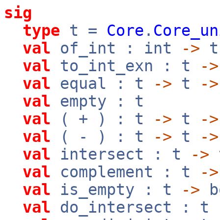
sig
type
t =
Core
.
Core_un
val
of_int : int
->
t
val
to_int_exn : t
->
val
equal : t
->
t
->
val
empty : t
val
( + ) : t
->
t
->
val
( - ) : t
->
t
->
val
intersect : t
->
val
complement : t
->
val
is_empty : t
->
b
val
do_intersect : t