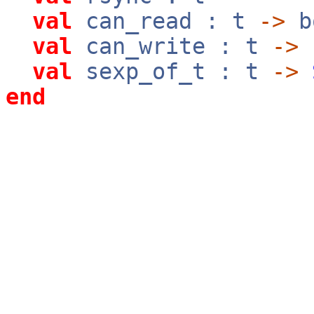
val
can_read : t
->
b
val
can_write : t
->
val
sexp_of_t : t
->
end