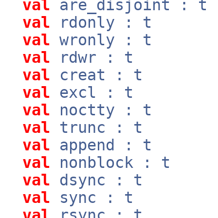
val
are_disjoint : t
val
rdonly : t
val
wronly : t
val
rdwr : t
val
creat : t
val
excl : t
val
noctty : t
val
trunc : t
val
append : t
val
nonblock : t
val
dsync : t
val
sync : t
val
rsync : t