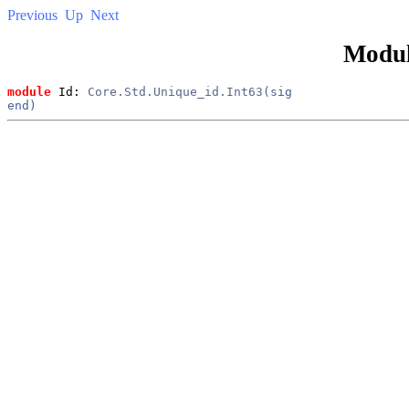
Previous
Up
Next
Modu
module
 Id: 
Core.Std.Unique_id.Int63
(
sig
end
)