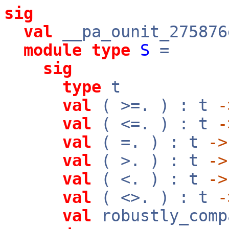
sig
val
__pa_ounit_275876
module
type
S
=
sig
type
t
val
( >=. ) : t
-
val
( <=. ) : t
-
val
( =. ) : t
->
val
( >. ) : t
->
val
( <. ) : t
->
val
( <>. ) : t
-
val
robustly_com