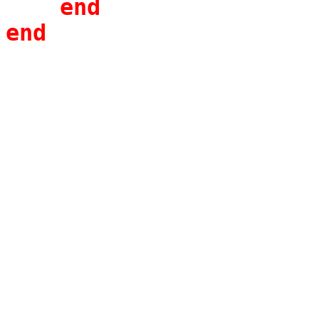
end
end