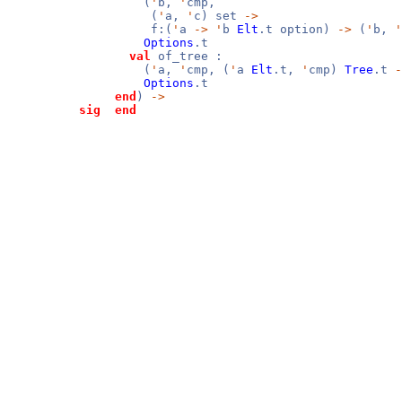
(
'
b,
'
cmp,
(
'
a,
'
c) set
->
f:(
'
a
->
'
b
Elt
.t option)
->
(
'
b,
'
Options
.t
val
of_tree :
(
'
a,
'
cmp, (
'
a
Elt
.t,
'
cmp)
Tree
.t
-
Options
.t
end
)
->
sig
end