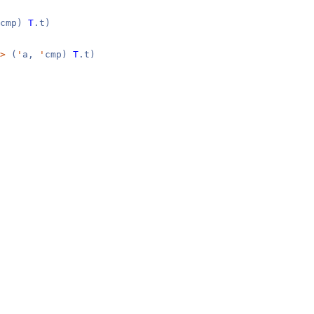
cmp)
T
.t)
>
(
'
a,
'
cmp)
T
.t)