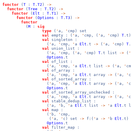
functor
(
T
:
T
.
T2
)
->
functor
(
Tree
:
T
.
T2
)
->
functor
(
Elt
:
T
.
T1
)
->
functor
(
Options
:
T
.
T3
)
->
functor
(
M
:
sig
type
(
'
a,
'
cmp) set
val
empty : (
'
a,
'
cmp, (
'
a,
'
cmp)
T
.t
val
singleton :
(
'
a,
'
cmp,
'
a
Elt
.t
->
(
'
a,
'
cmp)
T
val
union_list :
(
'
a,
'
cmp, (
'
a,
'
cmp)
T
.t list
->
(
'
Options
.t
val
of_list :
(
'
a,
'
cmp,
'
a
Elt
.t list
->
(
'
a,
'
c
val
of_array :
(
'
a,
'
cmp,
'
a
Elt
.t array
->
(
'
a,
'
val
of_sorted_array :
(
'
a,
'
cmp,
'
a
Elt
.t array
->
(
'
a,
'
Options
.t
val
of_sorted_array_unchecked :
(
'
a,
'
cmp,
'
a
Elt
.t array
->
(
'
a,
'
val
stable_dedup_list :
(
'
a,
'
b,
'
a
Elt
.t list
->
'
a
Elt
.t 
val
map :
(
'
b,
'
cmp,
(
'
a,
'
c) set
->
f:(
'
a
->
'
b
Elt
.t)
Options
.t
val
filter_map :