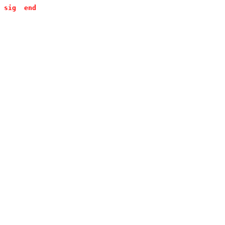
sig
end