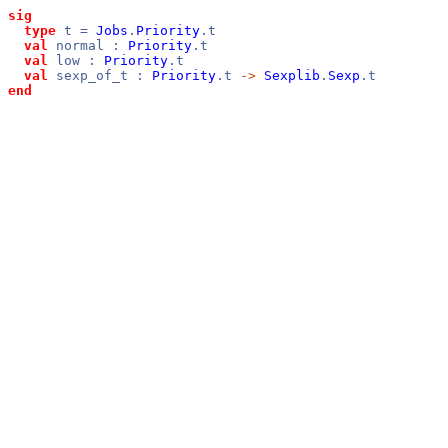
sig
type
t =
Jobs
.
Priority
.t
val
normal :
Priority
.t
val
low :
Priority
.t
val
sexp_of_t :
Priority
.t
->
Sexplib
.
Sexp
.t
end