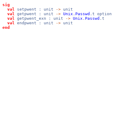
sig
val
setpwent : unit
->
unit
val
getpwent : unit
->
Unix
.
Passwd
.t option
val
getpwent_exn : unit
->
Unix
.
Passwd
.t
val
endpwent : unit
->
unit
end